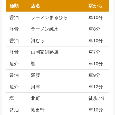
種類
店名
駅から
醤油
ラーメンまるひら
車10分
豚骨
ラーメン純水
車8分
醤油
河むら
車10分
豚骨
山岡家釧路店
車7分
魚介
響
車10分
醤油
満腹
車9分
魚介
河津
車12分
塩
北町
徒歩7分
醤油
拓更軒
車10分