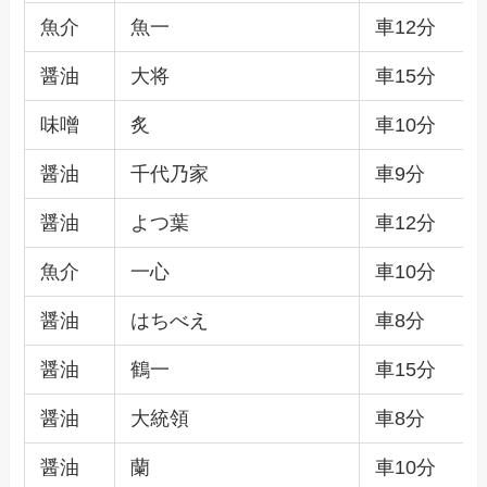
魚介
魚一
車12分
醤油
大将
車15分
味噌
炙
車10分
醤油
千代乃家
車9分
醤油
よつ葉
車12分
魚介
一心
車10分
醤油
はちべえ
車8分
醤油
鶴一
車15分
醤油
大統領
車8分
醤油
蘭
車10分