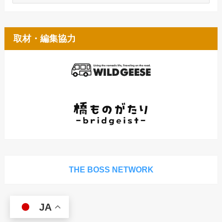
ー
カ
イ
ブ
取材・編集協力
THE BOSS NETWORK
JA