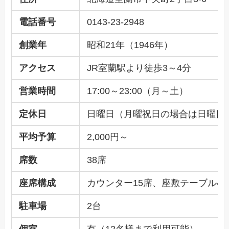
電話番号
0143-23-2948
創業年
昭和21年（1946年）
アクセス
JR室蘭駅より徒歩3～4分
営業時間
17:00～23:00（月～土）
定休日
日曜日（月曜祝日の場合は日曜日
平均予算
2,000円～
席数
38席
座席構成
カウンター15席、座敷テーブル4
駐車場
2台
個室
有（12名様まで利用可能）