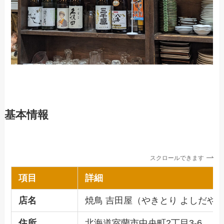
基本情報
スクロールできます
項目
詳細
店名
焼鳥 吉田屋（やきとり よしだや
住所
北海道室蘭市中央町2丁目3-6