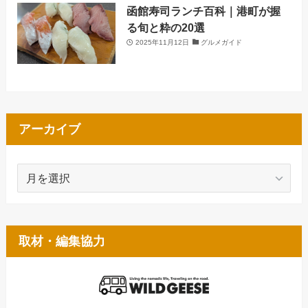
函館寿司ランチ百科｜港町が握
る旬と粋の20選
2025年11月12日
グルメガイド
アーカイブ
ア
ー
カ
イ
ブ
取材・編集協力