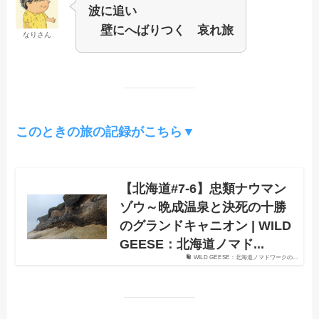
波に追い
壁にへばりつく 哀れ旅
なりさん
このときの旅の記録がこちら▼
【北海道#7-6】忠類ナウマン
ゾウ～晩成温泉と決死の十勝
のグランドキャニオン | WILD
GEESE：北海道ノマド...
WILD GEESE：北海道ノマドワークの...